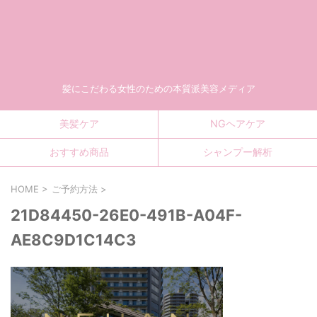
髪にこだわる女性のための本質派美容メディア
美髪ケア
NGヘアケア
おすすめ商品
シャンプー解析
HOME
>
ご予約方法
>
21D84450-26E0-491B-A04F-
AE8C9D1C14C3