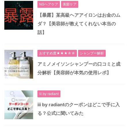
NGヘアケア
美髪ケア
【暴露】某高級ヘアアイロンはお金のム
ダ？【美容師が教えてくれない本当の
話】
おすすめ度★★★☆☆
シャンプー解析
アミノメイソンシャンプーの口コミと成
分解析【美容師が本気の使用レポ】
iii by radiant
iii by radiantのクーポンはどこで手に入
る？公式に聞いてみた