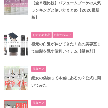
【全８種比較】パフュームブーケの人気
ランキングと使い方まとめ【2020最新
版】
おすすめ商品
白髪の悩みに
根元の白髪が伸びてきた！次の美容室ま
で白髪を隠す便利アイテム【髪色別】
美髪ケア
絹女の偽物って本当にあるの？公式に聞
いてみた
美髪ケア