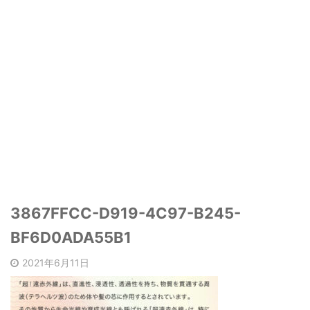
3867FFCC-D919-4C97-B245-
BF6D0ADA55B1
2021年6月11日