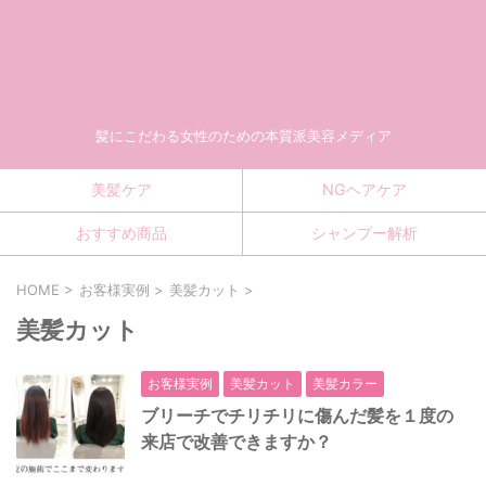
髪にこだわる女性のための本質派美容メディア
美髪ケア
NGヘアケア
おすすめ商品
シャンプー解析
HOME
>
お客様実例
>
美髪カット
>
美髪カット
お客様実例
美髪カット
美髪カラー
ブリーチでチリチリに傷んだ髪を１度の
来店で改善できますか？