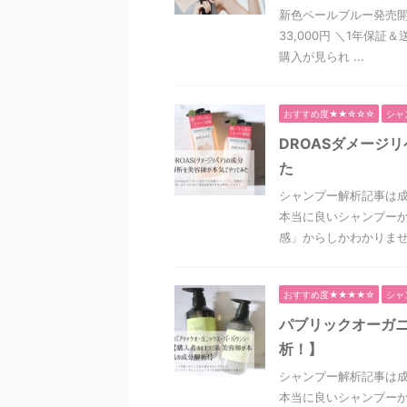
新色ペールブルー発売開
33,000円 ＼1年保
購入が見られ ...
おすすめ度★★☆☆☆
シャ
DROASダメージ
た
シャンプー解析記事は
本当に良いシャンプーか
感」からしかわかりません
おすすめ度★★★★☆
シャ
パブリックオーガ
析！】
シャンプー解析記事は
本当に良いシャンプーか