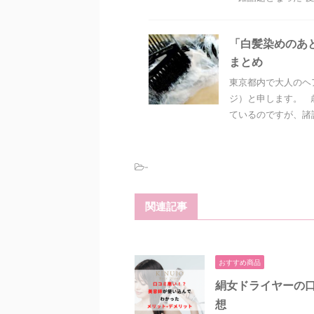
「白髪染めのあ
まとめ
東京都内で大人のヘ
ジ）と申します。 
ているのですが、諸説
-
関連記事
おすすめ商品
絹女ドライヤーの
想