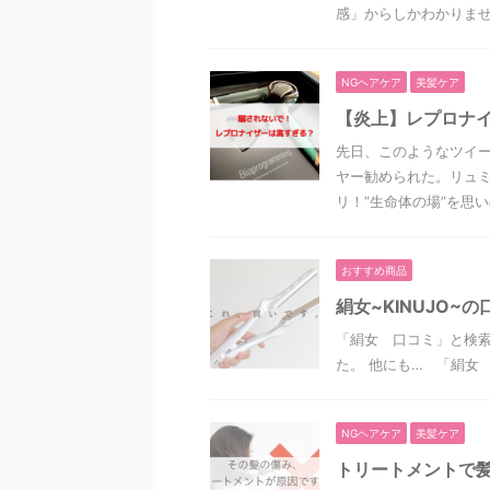
感」からしかわかりません
NGヘアケア
美髪ケア
【炎上】レプロナイ
先日、このようなツイー
ヤー勧められた。リュミ
リ！”生命体の場”を思いの
おすすめ商品
絹女~KINUJO
「絹女 口コミ」と検
た。 他にも… 「絹女
NGヘアケア
美髪ケア
トリートメントで