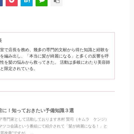
長
室で店長を務め、幾多の専門的文献から得た知識と経験を
を編み出し、「本当に髪が綺麗になる」と多くの反響を呼
性を髪の悩みから救ってきた。 活動は多岐にわたり美容師
と限定されている。
前に！知っておきたい予備知識３選
ア専門家として活動しております木村 賢司（キムラ ケンジ）
マツコ会議という番組にて紹介されて「髪が綺麗になる！」と
改善”ですが、 ...