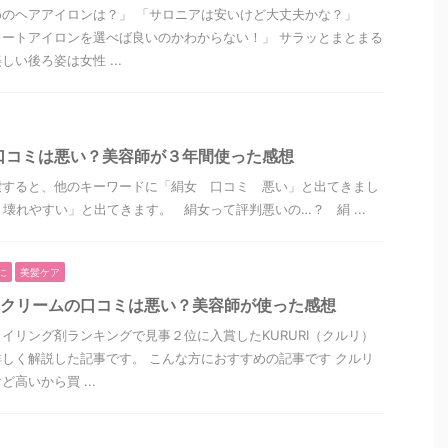
のヘアアイロンは？」 「サロニアは安いけど大丈夫かな？」
ートアイロンを選べば良いのかわからない！」 サラッとまとまる
い後ろ姿は女性 ...
~の口コミは悪い？美容師が３年間使った感想
索すると、他のキーワードに「絹女 口コミ 悪い」と出てきまし
 壊れやすい」と出てきます。 絹女って評判悪いの…？ 絹 ...
に
美髪ケア
ケアクリームの口コミは悪い？美容師が使った感想
イリング剤ランキングで見事２位に入賞したKURURI（クルリ）
しく解説した記事です。 こんな方におすすめの記事です クルリ
高いから買 ...