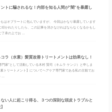
ントに騙されるな！内部を知る人間が“闇”を暴露し
もはオブラートに包んでいますが、 今回はかなり暴露しています
に叩かれたりしたら、この記事を消さなければならなくなるかもし
了承の上でお ...
ネコラ（水素）髪質改善トリートメントは効果なし！
専門家”として活動している木村 賢司（キムラ ケンジ）と申しま
水素トリートメント】についてヘアケア専門家である私の主観でお
..
さない人に起こり得る、３つの深刻な頭皮トラブルと
説】