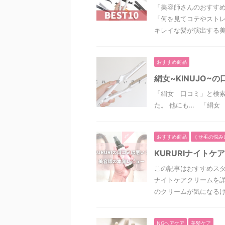
「美容師さんのおすすめ
「何を見てコテやストレ
キレイな髪が演出する美し
おすすめ商品
絹女~KINUJO
「絹女 口コミ」と検
た。 他にも… 「絹女
おすすめ商品
くせ毛の悩み
KURURIナイト
この記事はおすすめスタ
ナイトケアクリームを詳
のクリームが気になるけど
NGヘアケア
美髪ケア