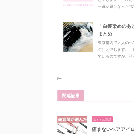
一躍話題となった“髪質
「白髪染めのあ
まとめ
東京都内で大人のヘ
ジ）と申します。 
ているのですが、諸説
-
関連記事
おすすめ商品
痛まないヘアアイロ