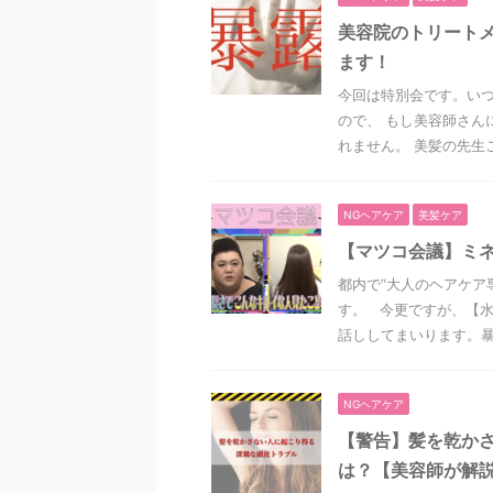
美容院のトリートメ
ます！
今回は特別会です。いつ
ので、 もし美容師さん
れません。 美髪の先生ご
NGヘアケア
美髪ケア
【マツコ会議】ミ
都内で“大人のヘアケア
す。 今更ですが、【
話ししてまいります。暴 .
NGヘアケア
【警告】髪を乾か
は？【美容師が解