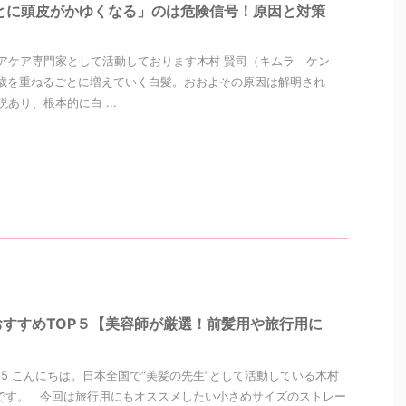
とに頭皮がかゆくなる」のは危険信号！原因と対策
アケア専門家として活動しております木村 賢司（キムラ ケン
歳を重ねるごとに増えていく白髪。おおよその原因は解明され
あり、根本的に白 ...
すすめTOP５【美容師が厳選！前髪用や旅行用に
2/25 こんにちは。日本全国で“美髪の先生”として活動している木村
です。 今回は旅行用にもオススメしたい小さめサイズのストレー