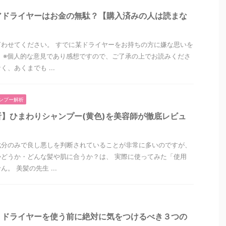
アドライヤーはお金の無駄？【購入済みの人は読まな
わせてください。 すでに某ドライヤーをお持ちの方に嫌な思いを
 ※個人的な意見であり感想ですので、ご了承の上でお読みくださ
、あくまでも ...
ンプー解析
】ひまわりシャンプー(黄色)を美容師が徹底レビュ
成分のみで良し悪しを判断されていることが非常に多いのですが、
どうか・どんな髪や肌に合うか？は、 実際に使ってみた「使用
。 美髪の先生 ...
】ドライヤーを使う前に絶対に気をつけるべき３つの