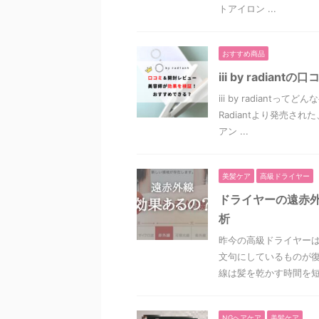
トアイロン ...
おすすめ商品
iii by radi
iii by radian
Radiantより発売され
アン ...
美髪ケア
高級ドライヤー
ドライヤーの遠赤
析
昨今の高級ドライヤー
文句にしているものが復
線は髪を乾かす時間を短縮
NGヘアケア
美髪ケア