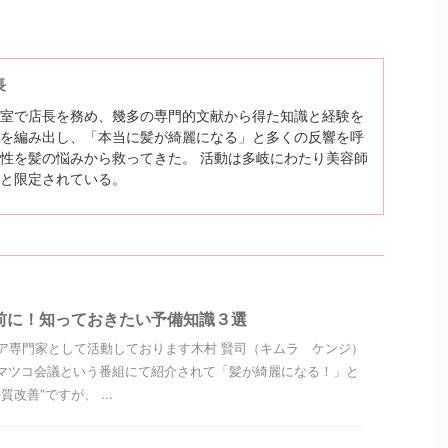
長
室で店長を務め、幾多の専門的文献から得た知識と経験を
を編み出し、「本当に髪が綺麗になる」と多くの反響を呼
性を髪の悩みから救ってきた。 活動は多岐にわたり美容師
と限定されている。
前に！知っておきたい予備知識３選
ア専門家として活動しております木村 賢司（キムラ ケンジ）
マツコ会議という番組にて紹介されて「髪が綺麗になる！」と
改善”ですが、 ...