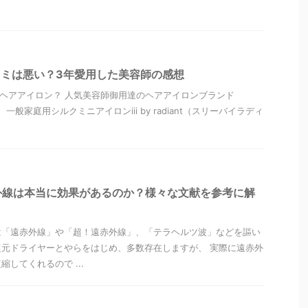
antの口コミは悪い？3年愛用した美容師の感想
tってどんなヘアアイロン？ 人気美容師御用達のヘアアイロンブランド
た、一般家庭用シルクミニアイロンiii by radiant（スリーバイラディ
外線は本当に効果があるのか？様々な文献を参考に解
は「遠赤外線」や「超！遠赤外線」、「テラヘルツ波」などを謳い
元ドライヤーとやらをはじめ、多数存在しますが、 実際に遠赤外
してくれるので ...