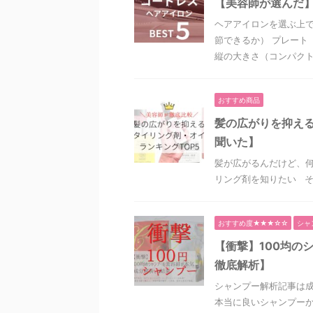
【美容師が選んだ】
ヘアアイロンを選ぶ上で
節できるか） プレート
縦の大きさ（コンパクトさ）
おすすめ商品
髪の広がりを抑える
聞いた】
髪が広がるんだけど、何
リング剤を知りたい そ
おすすめ度★★★☆☆
シャ
【衝撃】100均の
徹底解析】
シャンプー解析記事は
本当に良いシャンプーか