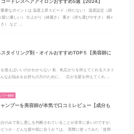
コードレスヘアアイロンおすすめ5選【2024】
重要なポイントは 温度上昇スピード（待たない） 温度設定（調
（髪に優しい） 仕上がり（綺麗さ） 重さ（持ち運びやすさ） 横×
 など ...
スタイリング剤・オイルおすすめTOP５【美容師に
を使えばいいのかわからない 私 私広がりを抑えてくれるスタイ
んなお悩みをお持ちの方のために、 広がる髪を抑えてくれ ...
ンプー解析
シャンプーを美容師が本気で口コミレビュー【成分も
成分のみで良し悪しを判断されていることが非常に多いのですが、
どうか・どんな髪や肌に合うか？は、 実際に使ってみた「使用