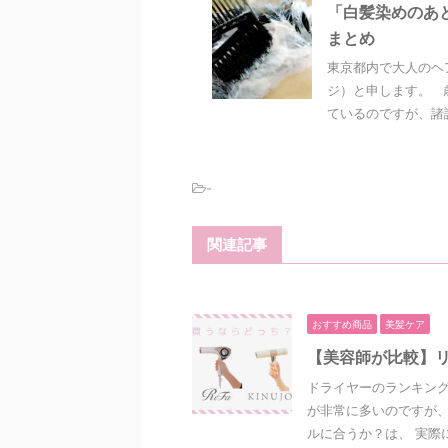
「白髪染めのあ
まとめ
東京都内で大人のヘ
ジ）と申します。 
ているのですが、諸説
-
関連記事
おすすめ商品
美髪ケア
【美容師が比較】リ
ドライヤーのランキン
が非常に多いのですが
ルに合うか？は、 実際に使