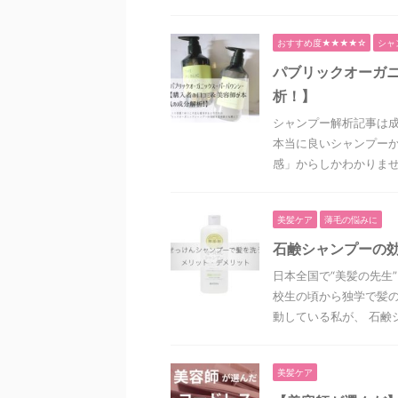
おすすめ度★★★★☆
シャ
パブリックオーガ
析！】
シャンプー解析記事は
本当に良いシャンプーか
感」からしかわかりません
美髪ケア
薄毛の悩みに
石鹸シャンプーの
日本全国で“美髪の先生
校生の頃から独学で髪
動している私が、 石鹸シ
美髪ケア