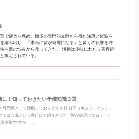
長
室で店長を務め、幾多の専門的文献から得た知識と経験を
を編み出し、「本当に髪が綺麗になる」と多くの反響を呼
性を髪の悩みから救ってきた。 活動は多岐にわたり美容師
と限定されている。
前に！知っておきたい予備知識３選
ア専門家として活動しております木村 賢司（キムラ ケンジ）
マツコ会議という番組にて紹介されて「髪が綺麗になる！」と
改善”ですが、 ...