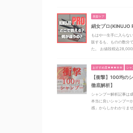
美髪ケア
絹女プロ(KINUJ
もはや一生手に入らな
販するも、ものの数分で
た。 お値段税込28,000
おすすめ度★★★☆☆
シャ
【衝撃】100均の
徹底解析】
シャンプー解析記事は
本当に良いシャンプーか
感」からしかわかりません