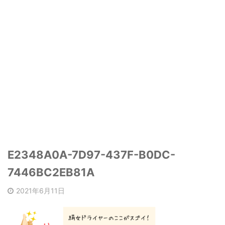
E2348A0A-7D97-437F-B0DC-
7446BC2EB81A
2021年6月11日