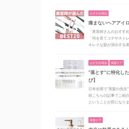
おすすめ商品
痛まないヘアアイロ
「美容師さんのおすすめ
「何を見てコテやストレ
キレイな髪が演出する美し
おすすめ商品
美髪ケア
“落とす”に特化し
び】
日本全国で“美髪の先生
前こちらの記事でご紹介
ということが肝になります。
美髪ケア