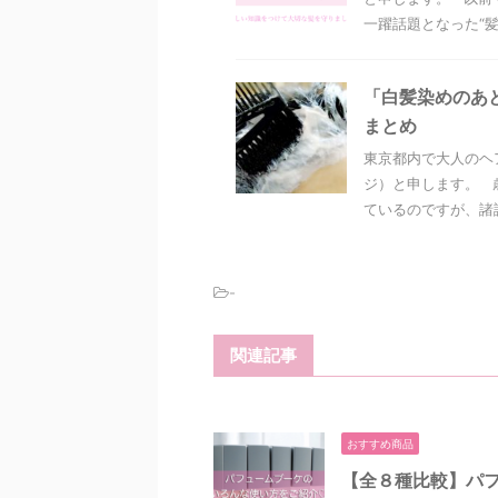
一躍話題となった“髪質
「白髪染めのあ
まとめ
東京都内で大人のヘ
ジ）と申します。 
ているのですが、諸説
-
関連記事
おすすめ商品
【全８種比較】パ