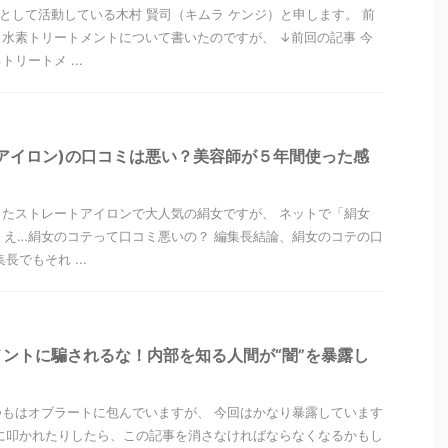
”として活動している木村 賢司（キムラ ケンジ）と申します。 前
水素トリートメントについて書いたのですが、 ↓前回の記事 今
リートメ ...
アイロン)の口コミは悪い？美容師が５年間使った感
したストレートアイロンで大人気の絹女ですが、 ネットで「絹女
 え…絹女のコテって口コミ悪いの？ 編集長結論、絹女のコテの口
長でもそれ ...
ントに騙されるな！内部を知る人間が“闇”を暴露し
もはオブラートに包んでいますが、 今回はかなり暴露しています
に叩かれたりしたら、この記事を消さなければならなくなるかもし