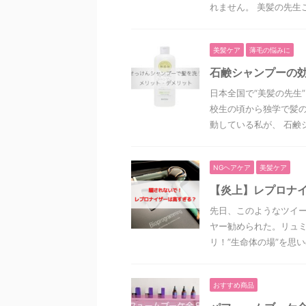
れません。 美髪の先生ご
美髪ケア
薄毛の悩みに
石鹸シャンプーの
日本全国で“美髪の先生
校生の頃から独学で髪
動している私が、 石鹸シ
NGヘアケア
美髪ケア
【炎上】レプロナイ
先日、このようなツイー
ヤー勧められた。リュミ
リ！”生命体の場”を思いの
おすすめ商品