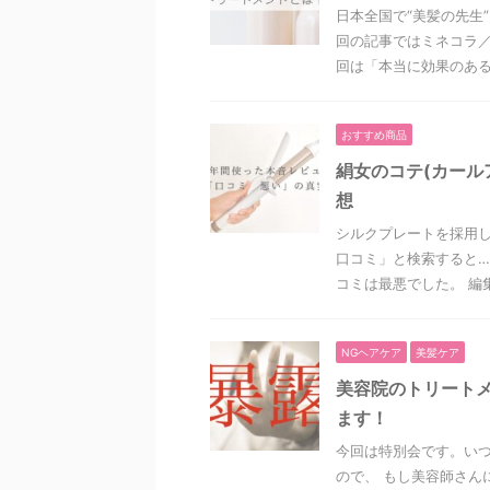
日本全国で“美髪の先生
回の記事ではミネコラ／
回は「本当に効果のあるト
おすすめ商品
絹女のコテ(カール
想
シルクプレートを採用
口コミ」と検索すると…
コミは最悪でした。 編集
NGヘアケア
美髪ケア
美容院のトリートメ
ます！
今回は特別会です。いつ
ので、 もし美容師さん