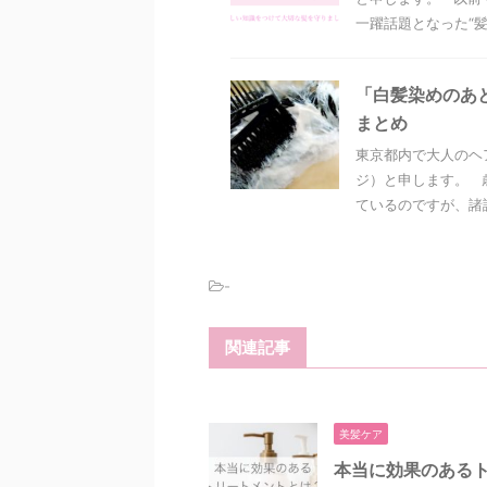
一躍話題となった“髪質
「白髪染めのあ
まとめ
東京都内で大人のヘ
ジ）と申します。 
ているのですが、諸説
-
関連記事
美髪ケア
本当に効果のある