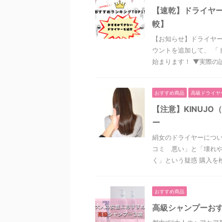
【速乾】ドライヤー
較】
【お知らせ】ドライヤー
ウントを追加して、 「
始まります！ ▼実際の診断
おすすめ商品
高級ドライヤ
【注意】KINUJ
ー
絹女のドライヤーについ
コミ 悪い」と「壊れ
く」という疑惑 購入を検 
おすすめ商品
高級シャンプーおす