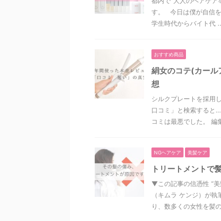
都内で“大人のヘアケア
す。 今日は僕が自信
学生時代からバイト代 ..
おすすめ商品
絹女のコテ(カール
想
シルクプレートを採用
口コミ」と検索すると…
コミは最悪でした。 編集
NGヘアケア
美髪ケア
トリートメントで
▼この記事の信憑性 “
（キムラ ケンジ）が執
り、数多くの女性を髪の悩