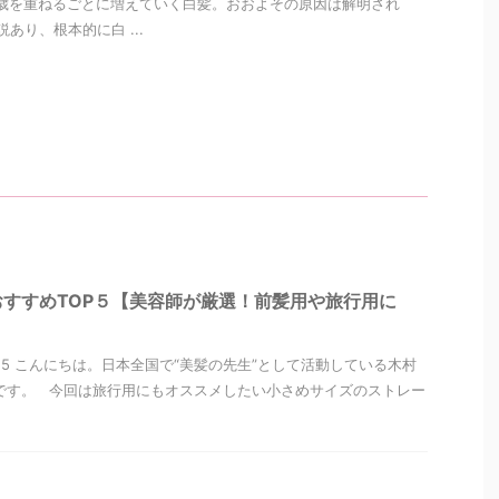
歳を重ねるごとに増えていく白髪。おおよその原因は解明され
あり、根本的に白 ...
すすめTOP５【美容師が厳選！前髪用や旅行用に
2/25 こんにちは。日本全国で“美髪の先生”として活動している木村
です。 今回は旅行用にもオススメしたい小さめサイズのストレー