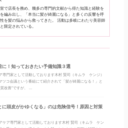
室で店長を務め、幾多の専門的文献から得た知識と経験を
を編み出し、「本当に髪が綺麗になる」と多くの反響を呼
性を髪の悩みから救ってきた。 活動は多岐にわたり美容師
と限定されている。
前に！知っておきたい予備知識３選
ア専門家として活動しております木村 賢司（キムラ ケンジ）
マツコ会議という番組にて紹介されて「髪が綺麗になる！」と
改善”ですが、 ...
とに頭皮がかゆくなる」のは危険信号！原因と対策
アケア専門家として活動しております木村 賢司（キムラ ケン