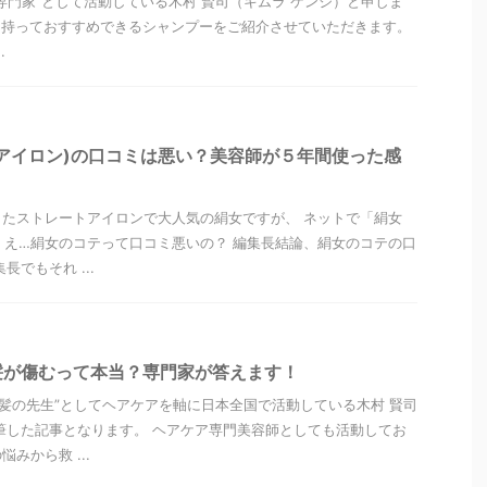
専門家”として活動している木村 賢司（キムラ ケンジ）と申しま
を持っておすすめできるシャンプーをご紹介させていただきます。
.
アイロン)の口コミは悪い？美容師が５年間使った感
したストレートアイロンで大人気の絹女ですが、 ネットで「絹女
 え…絹女のコテって口コミ悪いの？ 編集長結論、絹女のコテの口
長でもそれ ...
髪が傷むって本当？専門家が答えます！
美髪の先生”としてヘアケアを軸に日本全国で活動している木村 賢司
筆した記事となります。 ヘアケア専門美容師としても活動してお
みから救 ...