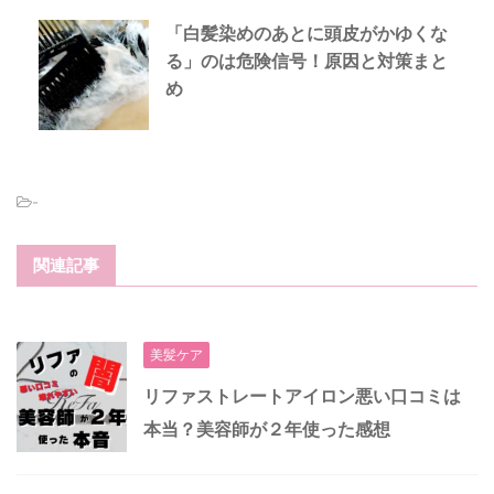
「白髪染めのあとに頭皮がかゆくな
る」のは危険信号！原因と対策まと
め
-
関連記事
美髪ケア
リファストレートアイロン悪い口コミは
本当？美容師が２年使った感想