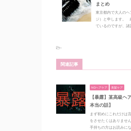
まとめ
東京都内で大人のヘ
ジ）と申します。 
ているのですが、諸説
-
関連記事
NGヘアケア
美髪ケア
【暴露】某高級ヘ
本当の話】
まず初めにこれだけは言
をさせたくはありません
手持ちの方はお読みになら