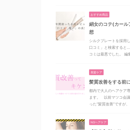
おすすめ商品
絹女のコテ(カール
想
シルクプレートを採用
口コミ」と検索すると…
コミは最悪でした。 編集
美髪ケア
髪質改善をする前
都内で大人のヘアケア専
ます。 以前マツコ会
った“髪質改善”ですが、 .
NGヘアケア