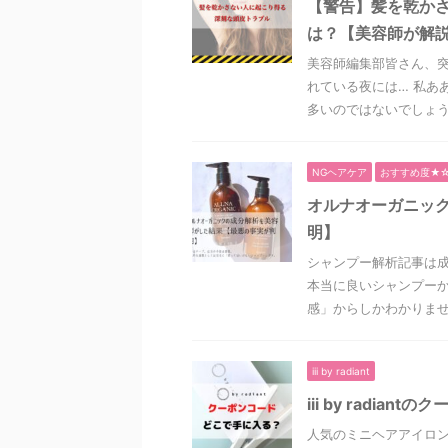
【警告】髪を乾か
は？【美容師が解
美容師編集部皆さん、突
れている夜には… 私あ
多いのではないでしょうか
NGヘアケア
おすすめ度★
オルナオーガニッ
明】
シャンプー解析記事は
本当に良いシャンプーか
感」からしかわかりません
iii by radiant
iii by radi
人気のミニヘアアイロンii