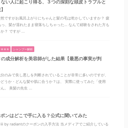
さない人に起こり得る、３つの深刻な頭皮トラブルと
説】
然ですがお風呂上がりにちゃんと髪の毛は乾かしていますか？ 疲
あっ、髪が濡れたまま寝落ちしちゃった… なんて経験をされた方も
？ ですが ...
☆☆☆☆
シャンプー解析
クの成分解析を美容師がした結果【最悪の事実が判
成分のみで良し悪しを判断されていることが非常に多いのですが、
どうか・どんな髪や肌に合うか？は、 実際に使ってみた「使用
。 美髪の先生 ...
antのクーポンはどこで手に入る？公式に聞いてみた
i by radiantのクーポンの入手方法 当メディアでご紹介している