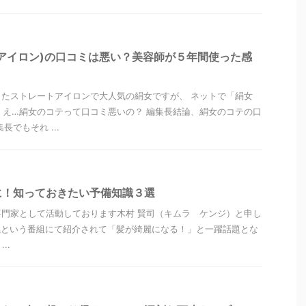
アイロン)の口コミは悪い？美容師が５年間使った感
したストレートアイロンで大人気の絹女ですが、 ネットで「絹女
 え…絹女のコテって口コミ悪いの？ 編集長結論、絹女のコテの口
長でもそれ ...
に！知っておきたい予備知識３選
門家として活動しております木村 賢司（キムラ ケンジ）と申し
議という番組にて紹介されて「髪が綺麗になる！」と一躍話題とな
..