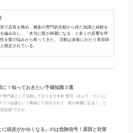
長
室で店長を務め、幾多の専門的文献から得た知識と経験を
を編み出し、「本当に髪が綺麗になる」と多くの反響を呼
性を髪の悩みから救ってきた。 活動は多岐にわたり美容師
と限定されている。
前に！知っておきたい予備知識３選
ア専門家として活動しております木村 賢司（キムラ ケンジ）
マツコ会議という番組にて紹介されて「髪が綺麗になる！」と
改善”ですが、 ...
とに頭皮がかゆくなる」のは危険信号！原因と対策