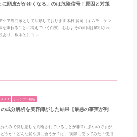
とに頭皮がかゆくなる」のは危険信号！原因と対策
アケア専門家として活動しております木村 賢司（キムラ ケン
歳を重ねるごとに増えていく白髪。おおよその原因は解明され
あり、根本的に白 ...
☆☆☆☆
シャンプー解析
クの成分解析を美容師がした結果【最悪の事実が判
成分のみで良し悪しを判断されていることが非常に多いのですが、
どうか・どんな髪や肌に合うか？は、 実際に使ってみた「使用