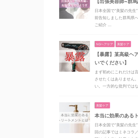
【出張美容師~群馬
日本全国で“美髪の先生
前告知しました群馬県
ご紹介 ...
NGヘアケア
美髪ケア
【暴露】某高級ヘ
いでください】
まず初めにこれだけは言
させたくはありません。
い。一方的な批判ではなく
美髪ケア
本当に効果のある
日本全国で“美髪の先生
回の記事ではミネコラ／