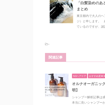
「白髪染めのあ
まとめ
東京都内で大人のヘ
ジ）と申します。 
ているのですが、諸説
-
関連記事
NGヘアケア
おすすめ度★
オルナオーガニッ
明】
シャンプー解析記事は
本当に良いシャンプーか