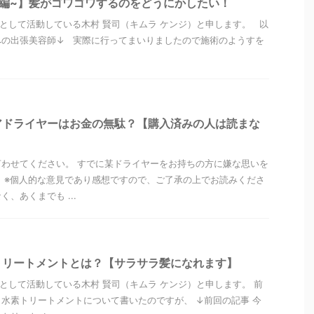
編~】髪がゴワゴワするのをどうにかしたい！
”として活動している木村 賢司（キムラ ケンジ）と申します。 以
への出張美容師↓ 実際に行ってまいりましたので施術のようすを
アドライヤーはお金の無駄？【購入済みの人は読まな
わせてください。 すでに某ドライヤーをお持ちの方に嫌な思いを
 ※個人的な意見であり感想ですので、ご了承の上でお読みくださ
、あくまでも ...
トリートメントとは？【サラサラ髪になれます】
”として活動している木村 賢司（キムラ ケンジ）と申します。 前
水素トリートメントについて書いたのですが、 ↓前回の記事 今