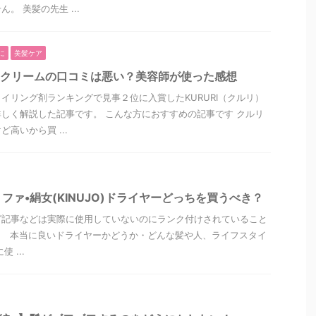
。 美髪の先生 ...
に
美髪ケア
ケアクリームの口コミは悪い？美容師が使った感想
イリング剤ランキングで見事２位に入賞したKURURI（クルリ）
しく解説した記事です。 こんな方におすすめの記事です クルリ
高いから買 ...
ファ•絹女(KINUJO)ドライヤーどっちを買うべき？
グ記事などは実際に使用していないのにランク付けされていること
、 本当に良いドライヤーかどうか・どんな髪や人、ライフスタイ
 ...