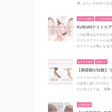
感」からしかわかりません
おすすめ商品
くせ毛の悩み
KURURIナイト
この記事はおすすめスタ
ナイトケアクリームを詳
のクリームが気になるけど
おすすめ商品
美髪ケア
【美容師が比較】リ
ドライヤーのランキン
が非常に多いのですが
ルに合うか？は、 実際に使
お客様実例