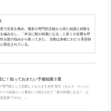
長
室で店長を務め、幾多の専門的文献から得た知識と経験を
を編み出し、「本当に髪が綺麗になる」と多くの反響を呼
性を髪の悩みから救ってきた。 活動は多岐にわたり美容師
と限定されている。
前に！知っておきたい予備知識３選
ア専門家として活動しております木村 賢司（キムラ ケンジ）
マツコ会議という番組にて紹介されて「髪が綺麗になる！」と
改善”ですが、 ...