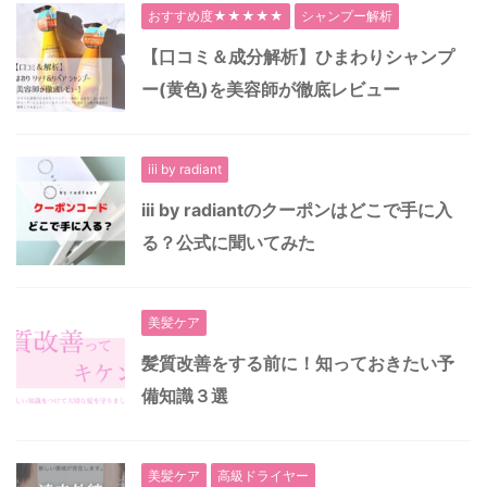
おすすめ度★★★★★
シャンプー解析
【口コミ＆成分解析】ひまわりシャンプ
ー(黄色)を美容師が徹底レビュー
iii by radiant
iii by radiantのクーポンはどこで手に入
る？公式に聞いてみた
美髪ケア
髪質改善をする前に！知っておきたい予
備知識３選
美髪ケア
高級ドライヤー