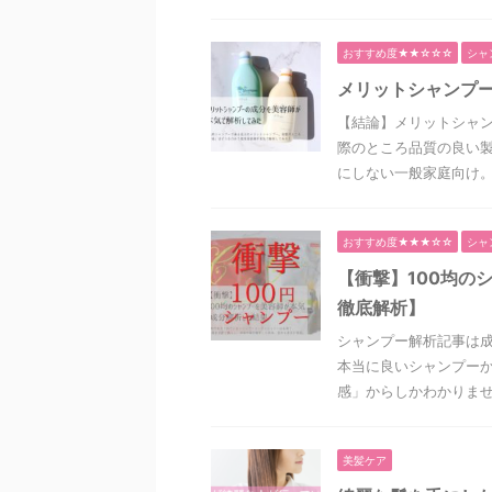
おすすめ度★★☆☆☆
シャ
メリットシャンプ
【結論】メリットシャン
際のところ品質の良い
にしない一般家庭向け。と 
おすすめ度★★★☆☆
シャ
【衝撃】100均の
徹底解析】
シャンプー解析記事は
本当に良いシャンプーか
感」からしかわかりません
美髪ケア