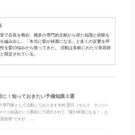
長
室で店長を務め、幾多の専門的文献から得た知識と経験を
を編み出し、「本当に髪が綺麗になる」と多くの反響を呼
性を髪の悩みから救ってきた。 活動は多岐にわたり美容師
と限定されている。
前に！知っておきたい予備知識３選
ア専門家として活動しております木村 賢司（キムラ ケンジ）
マツコ会議という番組にて紹介されて「髪が綺麗になる！」と
改善”ですが、 ...