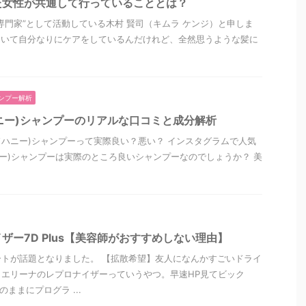
た女性が共通して行っていることとは？
専門家”として活動している木村 賢司（キムラ ケンジ）と申しま
ていて自分なりにケアをしているんだけれど、全然思うような髪に
ンプー解析
ドハニー)シャンプーのリアルな口コミと成分解析
ンドハニー)シャンプーって実際良い？悪い？ インスタグラムで人気
ハニー)シャンプーは実際のところ良いシャンプーなのでしょうか？ 美
ザー7D Plus【美容師がおすすめしない理由】
トが話題となりました。 【拡散希望】友人になんかすごいドライ
エリーナのレプロナイザーっていうやつ。早速HP見てビック
ままにプログラ ...