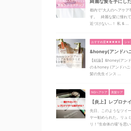
綺麗な髪を手にし
都内で“大人のヘアケア
す。 綺麗な髪に憧れ
近づけない…！ 私 & ...
おすすめ度★★★★☆
シャ
&honey(アン
【結論】&honey(ア
の＆honey (アンド
髪の先生インス ...
NGヘアケア
美髪ケア
【炎上】レプロナイ
先日、このようなツイー
ヤー勧められた。リュミ
リ！”生命体の場”を思いの