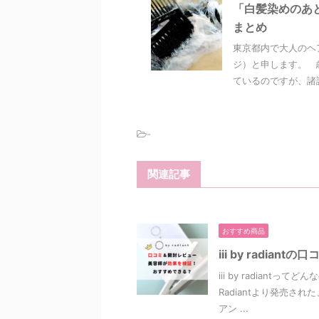
「白髪染めのあ
まとめ
東京都内で大人のヘ
ジ）と申します。 
ているのですが、諸説
-
関連記事
おすすめ商品
iii by radi
iii by radian
Radiantより発売され
アン ...