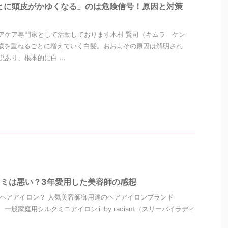
とに頭皮がかゆくなる」のは危険信号！原因と対策
アケア専門家として活動しております木村 賢司（キムラ ケン
歳を重ねるごとに増えていく白髪。おおよその原因は解明され
あり、根本的に白 ...
antの口コミは悪い？3年愛用した美容師の感想
tってどんなヘアアイロン？ 人気美容師御用達のヘアアイロンブランド
た、一般家庭用シルクミニアイロンiii by radiant（スリーバイラディ