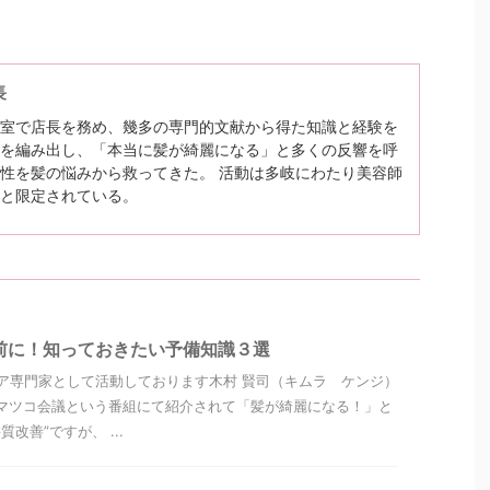
長
室で店長を務め、幾多の専門的文献から得た知識と経験を
を編み出し、「本当に髪が綺麗になる」と多くの反響を呼
性を髪の悩みから救ってきた。 活動は多岐にわたり美容師
と限定されている。
前に！知っておきたい予備知識３選
ア専門家として活動しております木村 賢司（キムラ ケンジ）
マツコ会議という番組にて紹介されて「髪が綺麗になる！」と
改善”ですが、 ...