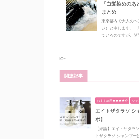
「白髪染めのあ
まとめ
東京都内で大人のヘ
ジ）と申します。 
ているのですが、諸説
-
関連記事
おすすめ度★★★★☆
シャ
エイトザタラソ シ
ポ】
【結論】エイトザタラソ
トザタラソ シャンプー