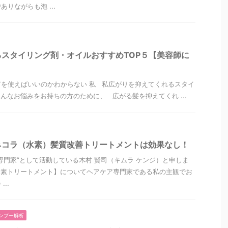
りながらも泡 ...
スタイリング剤・オイルおすすめTOP５【美容師に
を使えばいいのかわからない 私 私広がりを抑えてくれるスタイ
んなお悩みをお持ちの方のために、 広がる髪を抑えてくれ ...
ネコラ（水素）髪質改善トリートメントは効果なし！
専門家”として活動している木村 賢司（キムラ ケンジ）と申しま
水素トリートメント】についてヘアケア専門家である私の主観でお
..
ンプー解析