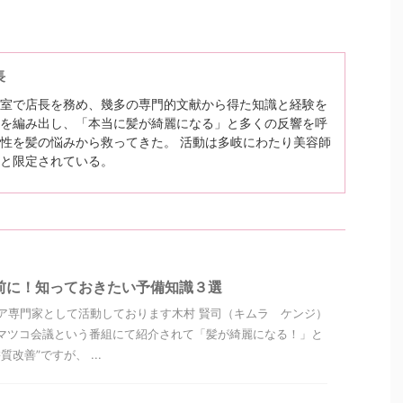
長
室で店長を務め、幾多の専門的文献から得た知識と経験を
を編み出し、「本当に髪が綺麗になる」と多くの反響を呼
性を髪の悩みから救ってきた。 活動は多岐にわたり美容師
と限定されている。
前に！知っておきたい予備知識３選
ア専門家として活動しております木村 賢司（キムラ ケンジ）
マツコ会議という番組にて紹介されて「髪が綺麗になる！」と
改善”ですが、 ...