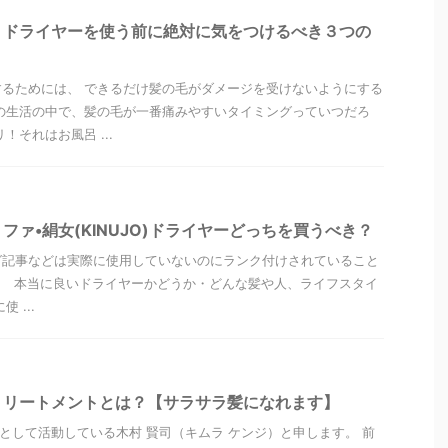
】ドライヤーを使う前に絶対に気をつけるべき３つの
るためには、 できるだけ髪の毛がダメージを受けないようにする
の生活の中で、髪の毛が一番痛みやすいタイミングっていつだろ
！それはお風呂 ...
ファ•絹女(KINUJO)ドライヤーどっちを買うべき？
グ記事などは実際に使用していないのにランク付けされていること
、 本当に良いドライヤーかどうか・どんな髪や人、ライフスタイ
 ...
トリートメントとは？【サラサラ髪になれます】
”として活動している木村 賢司（キムラ ケンジ）と申します。 前