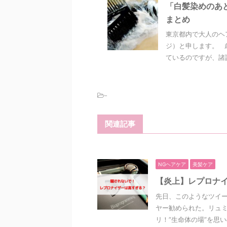
「白髪染めのあ
まとめ
東京都内で大人のヘ
ジ）と申します。 
ているのですが、諸説
-
関連記事
NGヘアケア
美髪ケア
【炎上】レプロナイ
先日、このようなツイー
ヤー勧められた。リュミ
リ！”生命体の場”を思いの