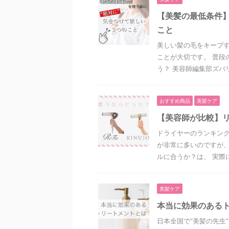
【美髪の最低条件
こと
美しい髪の毛をキープす
ことが大切です。 普段
う？ 美容師編集部ズバリ
おすすめ商品
美髪ケア
【美容師が比較】リ
ドライヤーのランキン
が非常に多いのですが
ルに合うか？は、 実際に使
美髪ケア
本当に効果のある
日本全国で“美髪の先生