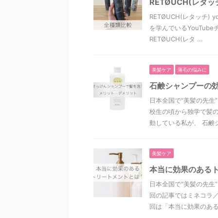
RETØUCH(レ
RETØUCH(レタッチ
を学んでいるYouTu
RETØUCH(レタ ...
美髪ケア
薄毛の悩みに
石鹸シャンプーの
日本全国で“美髪の先生
校生の頃から独学で髪
動している私が、 石鹸シ
美髪ケア
本当に効果のある
日本全国で“美髪の先生
回の記事ではミネコラ／
回は「本当に効果のあるト