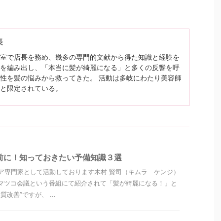
長
室で店長を務め、幾多の専門的文献から得た知識と経験を
を編み出し、「本当に髪が綺麗になる」と多くの反響を呼
性を髪の悩みから救ってきた。 活動は多岐にわたり美容師
と限定されている。
前に！知っておきたい予備知識３選
ア専門家として活動しております木村 賢司（キムラ ケンジ）
マツコ会議という番組にて紹介されて「髪が綺麗になる！」と
改善”ですが、 ...