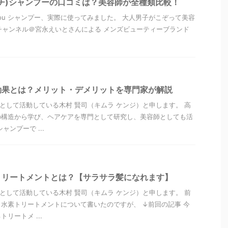
タッチ)シャンプーの口コミは？美容師が全種類比較！
) you シャンプー、実際に使ってみました。 大人男子がこぞって美容
beチャンネル＠宮永えいとさんによる メンズビューティーブランド
効果とは？メリット・デメリットを専門家が解説
”として活動している木村 賢司（キムラ ケンジ）と申します。 高
の構造から学び、ヘアケアを専門として研究し、美容師としても活
ャンプーで ...
トリートメントとは？【サラサラ髪になれます】
”として活動している木村 賢司（キムラ ケンジ）と申します。 前
水素トリートメントについて書いたのですが、 ↓前回の記事 今
リートメ ...