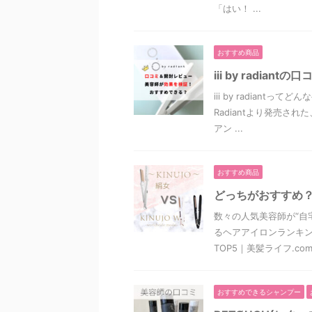
「はい！ ...
おすすめ商品
iii by radi
iii by radian
Radiantより発売され
アン ...
おすすめ商品
どっちがおすすめ
数々の人気美容師が“自宅
るヘアアイロンランキン
TOP5｜美髪ライフ.com &
おすすめできるシャンプー