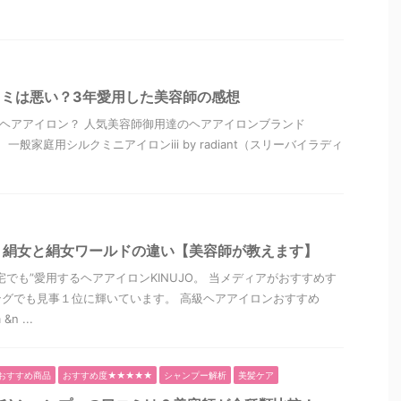
antの口コミは悪い？3年愛用した美容師の感想
tってどんなヘアアイロン？ 人気美容師御用達のヘアアイロンブランド
た、一般家庭用シルクミニアイロンiii by radiant（スリーバイラディ
？絹女と絹女ワールドの違い【美容師が教えます】
でも”愛用するヘアアイロンKINUJO。 当メディアがおすすめす
グでも見事１位に輝いています。 高級ヘアアイロンおすすめ
n ...
おすすめ商品
おすすめ度★★★★★
シャンプー解析
美髪ケア