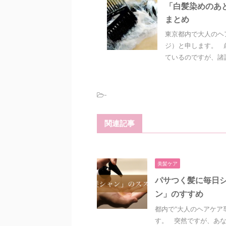
「白髪染めのあ
まとめ
東京都内で大人のヘ
ジ）と申します。 
ているのですが、諸説
-
関連記事
美髪ケア
パサつく髪に毎日
ン」のすすめ
都内で“大人のヘアケア
す。 突然ですが、あ