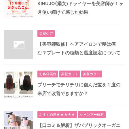
KINUJO(絹女)ドライヤーを美容師が１ヶ
月使い続けて感じた効果
美髪ケア
【美容師監修】ヘアアイロンで髪は痛
む？プレートの種類と温度設定について
お客様実例
美髪カット
美髪カラー
ブリーチでチリチリに傷んだ髪を１度の
来店で改善できますか？
おすすめ度★★★★★
シャンプー解析
【口コミ＆解析】ザパブリックオーガニ