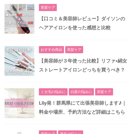
美髪ケア
【口コミ＆美容師レビュー】ダイソンの
ヘアアイロンを使った感想と比較
おすすめ商品
美髪ケア
【美容師が３年使った比較】リファ•絹女
ストレートアイロンどっちを買うべき？
くせ毛の悩みに
白髪の悩みに
美髪ケア
Lily発！群馬県にて出張美容師します♪｜
料金や場所、予約方法など詳細はこちら
美髪ケア
薄毛の悩みに