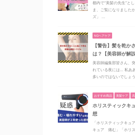
都内で“美髪の先生”と
ま、ご覧になりましたか
ズ」 ...
NGヘアケア
【警告】髪を乾か
は？【美容師が解
美容師編集部皆さん、突
れている夜には… 私あ
多いのではないでしょうか
おすすめ商品
美髪ケア
高
ホリスティックキ
想
「ホリスティックキュア
キュア 痛む」「ホリ