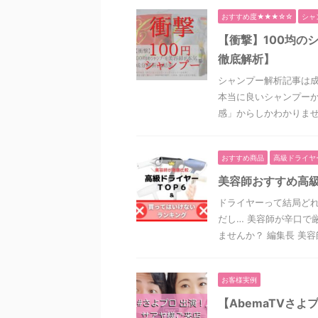
おすすめ度★★★☆☆
シャ
【衝撃】100均の
徹底解析】
シャンプー解析記事は
本当に良いシャンプーか
感」からしかわかりません
おすすめ商品
高級ドライヤ
美容師おすすめ高級
ドライヤーって結局どれ
だし… 美容師が辛口で
ませんか？ 編集長 美容師
お客様実例
【AbemaTVさ