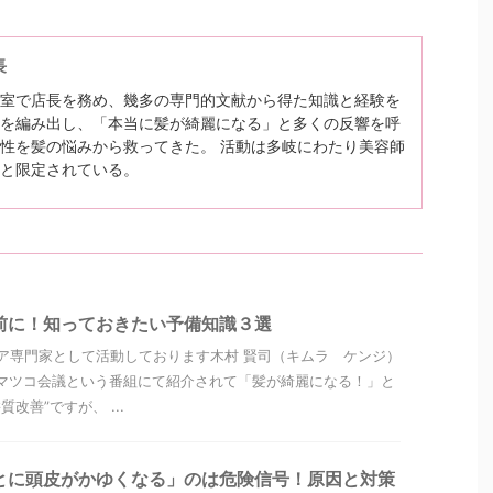
長
室で店長を務め、幾多の専門的文献から得た知識と経験を
を編み出し、「本当に髪が綺麗になる」と多くの反響を呼
性を髪の悩みから救ってきた。 活動は多岐にわたり美容師
と限定されている。
前に！知っておきたい予備知識３選
ア専門家として活動しております木村 賢司（キムラ ケンジ）
マツコ会議という番組にて紹介されて「髪が綺麗になる！」と
改善”ですが、 ...
とに頭皮がかゆくなる」のは危険信号！原因と対策