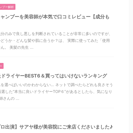
ンプー解析
シャンプーを美容師が本気で口コミレビュー【成分も
成分のみで良し悪しを判断されていることが非常に多いのですが、
どうか・どんな髪や肌に合うか？は、 実際に使ってみた「使用
。 美髪の先生 ...
ー
ドライヤーBEST6＆買ってはいけないランキング
を選べばいいのかわからない… ネットで調べたらどれも良さそう
厳選した“本当に良いドライヤーTOP６”があるとしたら、気になり
さんの ...
よプロ出演】サアヤ様が美容院にご来店くださいました♪