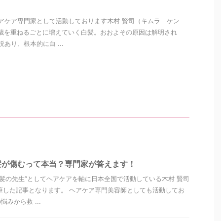
アケア専門家として活動しております木村 賢司（キムラ ケン
歳を重ねるごとに増えていく白髪。おおよその原因は解明され
あり、根本的に白 ...
髪が傷むって本当？専門家が答えます！
美髪の先生”としてヘアケアを軸に日本全国で活動している木村 賢司
筆した記事となります。 ヘアケア専門美容師としても活動してお
みから救 ...