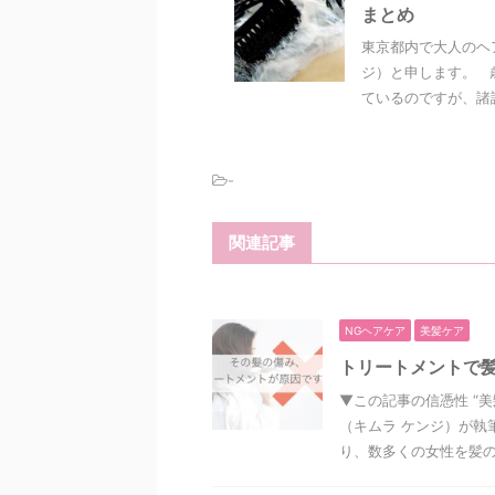
まとめ
東京都内で大人のヘ
ジ）と申します。 
ているのですが、諸説
-
関連記事
NGヘアケア
美髪ケア
トリートメントで
▼この記事の信憑性 “
（キムラ ケンジ）が執
り、数多くの女性を髪の悩