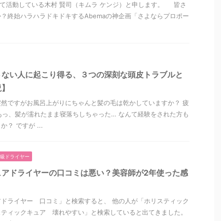
して活動している木村 賢司（キムラ ケンジ）と申します。 皆さ
？終始ハラハラドキドキするAbemaの神企画「さよならプロポー
さない人に起こり得る、３つの深刻な頭皮トラブルと
説】
然ですがお風呂上がりにちゃんと髪の毛は乾かしていますか？ 疲
あっ、髪が濡れたまま寝落ちしちゃった… なんて経験をされた方も
？ ですが ...
級ドライヤー
ュアドライヤーの口コミは悪い？美容師が2年使った感
ドライヤー 口コミ」と検索すると、 他の人が「ホリスティック
スティックキュア 壊れやすい」と検索していると出てきました。