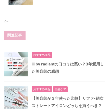
-
関連記事
おすすめ商品
iii by radiantの口コミは悪い？3年愛用し
た美容師の感想
おすすめ商品
美髪ケア
【美容師が３年使った比較】リファ•絹女
ストレートアイロンどっちを買うべき？