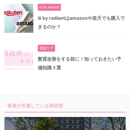
iii by radiant
iii by radiantはamazonや楽天でも購入で
きるのか？
美髪ケア
髪質改善をする前に！知っておきたい予
備知識３選
筆者が所属している美容室