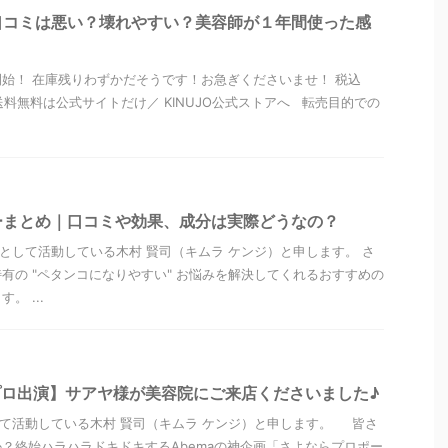
口コミは悪い？壊れやすい？美容師が１年間使った感
始！ 在庫残りわずかだそうです！お急ぎくださいませ！ 税込
証＆送料無料は公式サイトだけ／ KINUJO公式ストアへ 転売目的での
ーまとめ｜口コミや効果、成分は実際どうなの？
”として活動している木村 賢司（キムラ ケンジ）と申します。 さ
有の "ペタンコになりやすい" お悩みを解決してくれるおすすめの
。 ...
よプロ出演】サアヤ様が美容院にご来店くださいました♪
して活動している木村 賢司（キムラ ケンジ）と申します。 皆さ
？終始ハラハラドキドキするAbemaの神企画「さよならプロポー