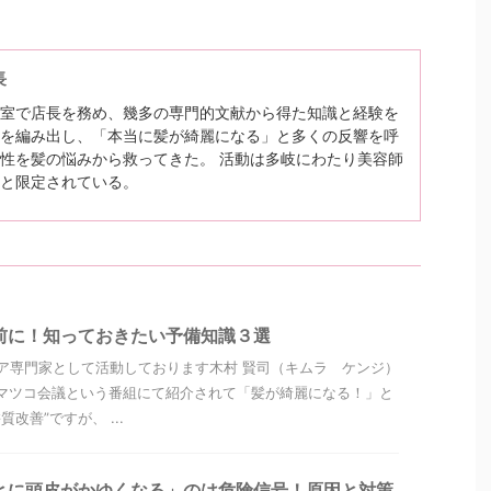
長
室で店長を務め、幾多の専門的文献から得た知識と経験を
を編み出し、「本当に髪が綺麗になる」と多くの反響を呼
性を髪の悩みから救ってきた。 活動は多岐にわたり美容師
と限定されている。
前に！知っておきたい予備知識３選
ア専門家として活動しております木村 賢司（キムラ ケンジ）
マツコ会議という番組にて紹介されて「髪が綺麗になる！」と
改善”ですが、 ...
とに頭皮がかゆくなる」のは危険信号！原因と対策