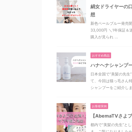
絹女ドライヤーの
想
新色ペールブルー発売開
33,000円 ＼1年保
購入が見られ ...
おすすめ商品
ハナヘナシャンプ
日本全国で“美髪の先生
て、今回は猫っ毛さん特
シャンプーをご紹介します
お客様実例
【AbemaTVさ
都内で“美髪の先生”と
ま、ご覧になりましたか