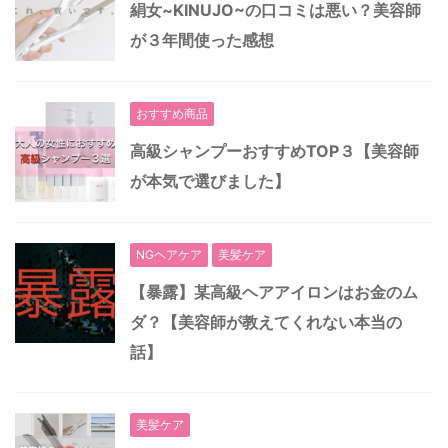
絹女~KINUJO~の口コミは悪い？美容師
が３年間使った感想
おすすめ商品
高級シャンプーおすすめTOP３【美容師
が本気で選びました】
NGヘアケア
美髪ケア
【暴露】某高級ヘアアイロンはお金のム
ダ？【美容師が教えてくれない本当の
話】
美髪ケア