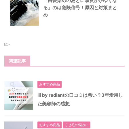
「白髪染めのあとに頭皮がかゆくな
る」のは危険信号！原因と対策まと
め
-
関連記事
おすすめ商品
iii by radiantの口コミは悪い？3年愛用し
た美容師の感想
おすすめ商品
くせ毛の悩みに