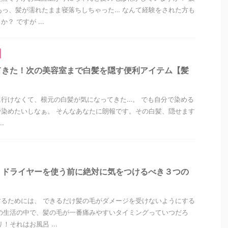
あっ、髪が濡れたまま寝落ちしちゃった… なんて経験をされた方も
？ ですが ...
てきた！次の美容室まで白髪を隠す便利アイテム【髪
行けなくて、根元の白髪が気になってきた…。 でも自分で染める
染めたいしなぁ。 そんなあなたに朗報です。その白髪、隠せます
.
】ドライヤーを使う前に絶対に気をつけるべき３つの
るためには、 できるだけ髪の毛がダメージを受けないようにする
の生活の中で、髪の毛が一番痛みやすいタイミングっていつだろ
！それはお風呂 ...