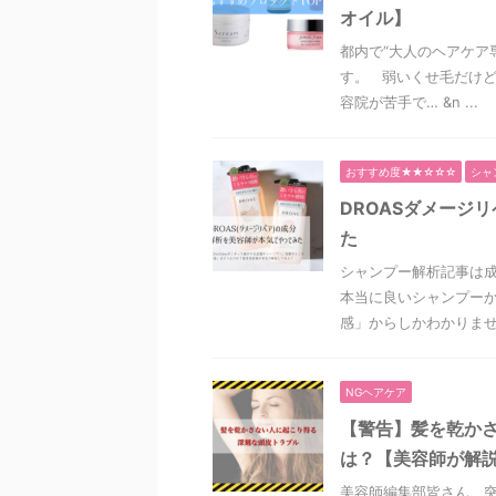
オイル】
都内で“大人のヘアケア
す。 弱いくせ毛だけど
容院が苦手で… &n ...
おすすめ度★★☆☆☆
シャ
DROASダメージ
た
シャンプー解析記事は
本当に良いシャンプーか
感」からしかわかりません
NGヘアケア
【警告】髪を乾か
は？【美容師が解
美容師編集部皆さん、突