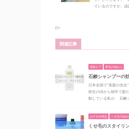
ているのですが、諸説
-
関連記事
美髪ケア
薄毛の悩みに
石鹸シャンプーの
日本全国で“美髪の先生
校生の頃から独学で髪
動している私が、 石鹸シ
おすすめ商品
くせ毛の悩み
くせ毛のスタイリン