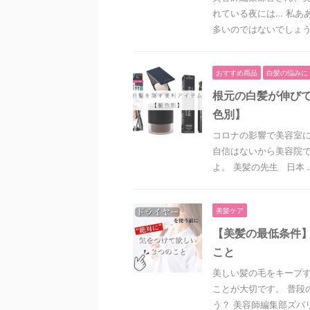
れている夜には… 私あ
多いのではないでしょうか
おすすめ商品
白髪の悩みに
根元の白髪が伸び
色別】
コロナの影響で美容室に
自信はないから美容院で
よ。 美髪の先生 日本 ..
美髪ケア
【美髪の最低条件
こと
美しい髪の毛をキープす
ことが大切です。 普段
う？ 美容師編集部ズバリ