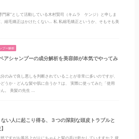
専門家”として活動している木村賢司（キムラ ケンジ）と申しま
、縮毛矯正はかけたくない… 私 私縮毛矯正というか、そもそも美
ンプー解析
リペアシャンプーの成分解析を美容師が本気でやってみ
成分のみで良し悪しを判断されていることが非常に多いのですが、
どうか・どんな髪や肌に合うか？は、 実際に使ってみた「使用
。 美髪の先生 ...
さない人に起こり得る、３つの深刻な頭皮トラブルと
説】
然ですがお風呂上がりにちゃんと髪の毛は乾かしていますか？ 疲