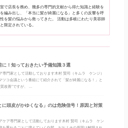
室で店長を務め、幾多の専門的文献から得た知識と経験を
を編み出し、「本当に髪が綺麗になる」と多くの反響を呼
性を髪の悩みから救ってきた。 活動は多岐にわたり美容師
と限定されている。
前に！知っておきたい予備知識３選
ア専門家として活動しております木村 賢司（キムラ ケンジ）
マツコ会議という番組にて紹介されて「髪が綺麗になる！」と
改善”ですが、 ...
とに頭皮がかゆくなる」のは危険信号！原因と対策
アケア専門家として活動しております木村 賢司（キムラ ケン
歳を重ねるごとに増えていく白髪。おおよその原因は解明され