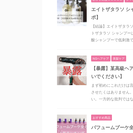
エイトザタラソ シ
ポ】
【結論】エイトザタラソ
トザタラソ シャンプー
酸シャンプーで低刺激であ
NGヘアケア
美髪ケア
【暴露】某高級ヘ
いでください】
まず初めにこれだけは言
させたくはありません。
い。一方的な批判ではなく
おすすめ商品
パフュームブーケ