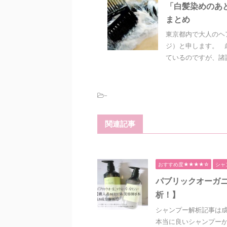
「白髪染めのあ
まとめ
東京都内で大人のヘ
ジ）と申します。 
ているのですが、諸説
-
関連記事
おすすめ度★★★★☆
シャ
パブリックオーガ
析！】
シャンプー解析記事は
本当に良いシャンプーか