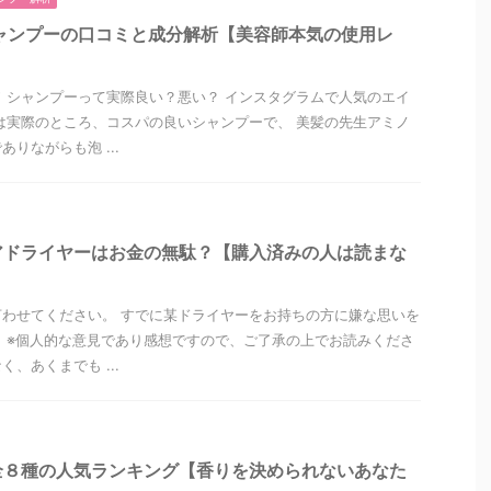
ャンプーの口コミと成分解析【美容師本気の使用レ
 シャンプーって実際良い？悪い？ インスタグラムで人気のエイ
は実際のところ、コスパの良いシャンプーで、 美髪の先生アミノ
りながらも泡 ...
アドライヤーはお金の無駄？【購入済みの人は読まな
わせてください。 すでに某ドライヤーをお持ちの方に嫌な思いを
 ※個人的な意見であり感想ですので、ご了承の上でお読みくださ
、あくまでも ...
全８種の人気ランキング【香りを決められないあなた