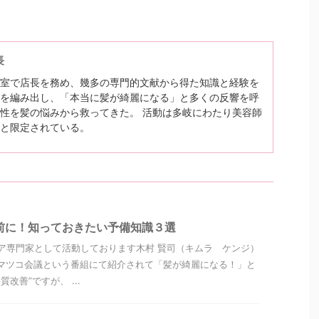
長
室で店長を務め、幾多の専門的文献から得た知識と経験を
を編み出し、「本当に髪が綺麗になる」と多くの反響を呼
性を髪の悩みから救ってきた。 活動は多岐にわたり美容師
と限定されている。
前に！知っておきたい予備知識３選
ア専門家として活動しております木村 賢司（キムラ ケンジ）
マツコ会議という番組にて紹介されて「髪が綺麗になる！」と
改善”ですが、 ...