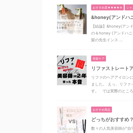
おすすめ度★★★★☆
シャ
&honey(アン
【結論】&honey(ア
の＆honey (アンド
髪の先生インス ...
美髪ケア
リファストレート
リファのヘアアイロンに
ました。 えっ、リファ
す。 では実際のところは 
おすすめ商品
どっちがおすすめ
数々の人気美容師が“自宅