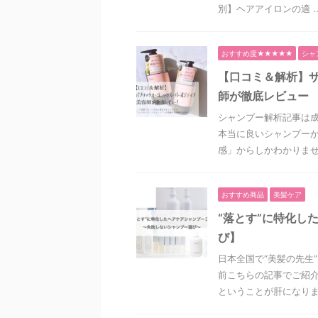
別】ヘアアイロンの適 ..
おすすめ度★★★★★
シャ
【口コミ＆解析】
師が徹底レビュー
シャンプー解析記事は
本当に良いシャンプーか
感」からしかわかりません
おすすめ商品
美髪ケア
“落とす”に特化し
び】
日本全国で“美髪の先生
前こちらの記事でご紹介
ということが肝になります。