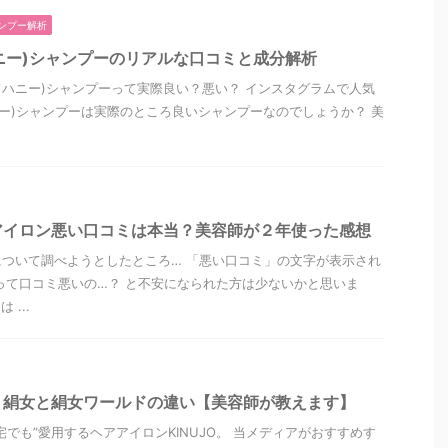
ンプー解析
ドハニー)シャンプーのリアルな口コミと成分解析
ンドハニー)シャンプーって実際良い？悪い？ インスタグラムで人気
ハニー)シャンプーは実際のところ良いシャンプーなのでしょうか？ 美
アイロン悪い口コミは本当？美容師が２年使った感想
ついて調べようとしたところ… 「悪い口コミ」の文字が表示され
って口コミ悪いの…？ と不安になられた方は少ないかと思いま
...
？絹女と絹女ワールドの違い【美容師が教えます】
でも”愛用するヘアアイロンKINUJO。 当メディアがおすすめす