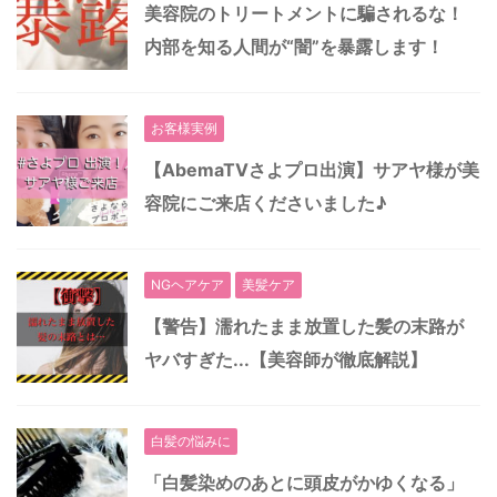
美容院のトリートメントに騙されるな！
内部を知る人間が“闇”を暴露します！
お客様実例
【AbemaTVさよプロ出演】サアヤ様が美
容院にご来店くださいました♪
NGヘアケア
美髪ケア
【警告】濡れたまま放置した髪の末路が
ヤバすぎた...【美容師が徹底解説】
白髪の悩みに
「白髪染めのあとに頭皮がかゆくなる」