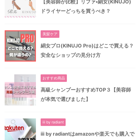
【美容師が比較】リファ•絹女(KINUJO)
ドライヤーどっちを買うべき？
美髪ケア
絹女プロ(KINUJO Pro)はどこで買える？
安全なショップの見分け方
おすすめ商品
高級シャンプーおすすめTOP３【美容師
が本気で選びました】
iii by radiant
iii by radiantはamazonや楽天でも購入で