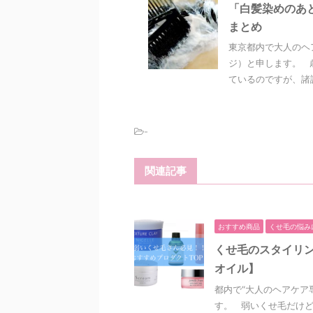
「白髪染めのあ
まとめ
東京都内で大人のヘ
ジ）と申します。 
ているのですが、諸説
-
関連記事
おすすめ商品
くせ毛の悩み
くせ毛のスタイリン
オイル】
都内で“大人のヘアケア
す。 弱いくせ毛だけど