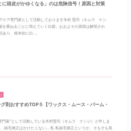
とに頭皮がかゆくなる」のは危険信号！原因と対策
アケア専門家として活動しております木村 賢司（キムラ ケン
歳を重ねるごとに増えていく白髪。おおよその原因は解明され
あり、根本的に白 ...
に
グ剤おすすめTOP５【ワックス・ムース・バーム・
専門家”として活動している木村賢司（キムラ ケンジ）と申しま
、縮毛矯正はかけたくない… 私 私縮毛矯正というか、そもそも美