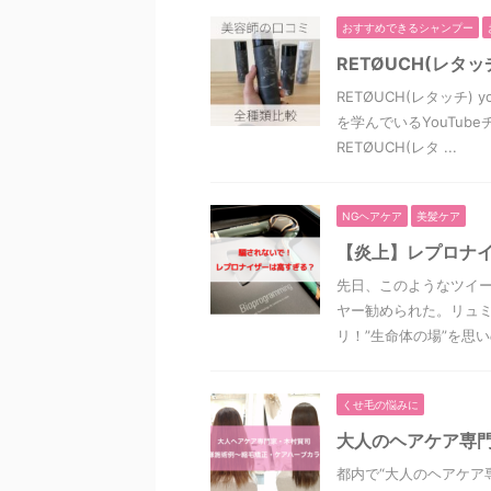
おすすめできるシャンプー
RETØUCH(レ
RETØUCH(レタッチ
を学んでいるYouTu
RETØUCH(レタ ...
NGヘアケア
美髪ケア
【炎上】レプロナイ
先日、このようなツイー
ヤー勧められた。リュミ
リ！”生命体の場”を思いの
くせ毛の悩みに
大人のヘアケア専
都内で“大人のヘアケア