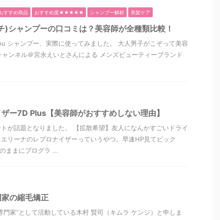
おすすめ商品
おすすめ度★★★★★
シャンプー解析
美髪ケア
タッチ)シャンプーの口コミは？美容師が全種類比較！
) you シャンプー、実際に使ってみました。 大人男子がこぞって美容
beチャンネル＠宮永えいとさんによる メンズビューティーブランド
ザー7D Plus【美容師がおすすめしない理由】
トが話題となりました。 【拡散希望】友人になんかすごいドライ
エリーナのレプロナイザーっていうやつ。早速HP見てビック
ままにプログラ ...
門家の縮毛矯正
専門家”として活動している木村 賢司（キムラ ケンジ）と申しま