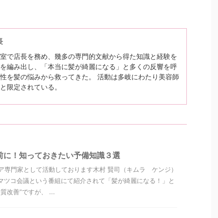
長
室で店長を務め、幾多の専門的文献から得た知識と経験を
を編み出し、「本当に髪が綺麗になる」と多くの反響を呼
性を髪の悩みから救ってきた。 活動は多岐にわたり美容師
と限定されている。
前に！知っておきたい予備知識３選
ア専門家として活動しております木村 賢司（キムラ ケンジ）
マツコ会議という番組にて紹介されて「髪が綺麗になる！」と
改善”ですが、 ...