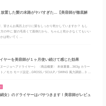
放置した髪の末路がヤバすぎた...【美容師が徹底解
、皆さんお風呂上がりに髪をしっかり乾かしていますか？ もし
方の中に 髪の毛長くて面倒だから、ちゃんと乾かさなくてもいい
かは乾いてく ...
)ドライヤーを美容師が１ヶ月使い続けて感じた効果
yer（キヌージョヘアドライヤー） 〈商品概要〉 本体重量…363g カラー
ト／モカ モード設定…GROSS／SCULP／SWING 風力調節…３ ...
ー
O（絹女）のドライヤーはパサつきます！美容師がレビュ