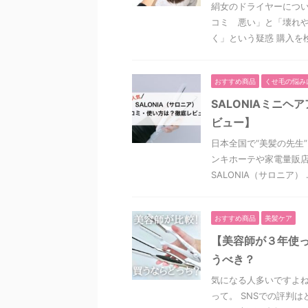
絹女のドライヤーについ
コミ 悪い」と「壊れ
く」という疑惑 購入を検 
おすすめ商品
くせ毛の悩み
SALONIAミニ
ビュー】
日本全国で“美髪の先生
ンキホーテや家電量販
SALONIA（サロニア） .
おすすめ商品
美髪ケア
【美容師が３年使
うべき？
気になる人多いですよね。
って。 SNSでの評判