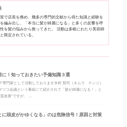
長
室で店長を務め、幾多の専門的文献から得た知識と経験を
を編み出し、「本当に髪が綺麗になる」と多くの反響を呼
性を髪の悩みから救ってきた。 活動は多岐にわたり美容師
と限定されている。
前に！知っておきたい予備知識３選
ア専門家として活動しております木村 賢司（キムラ ケンジ）
マツコ会議という番組にて紹介されて「髪が綺麗になる！」と
改善”ですが、 ...
とに頭皮がかゆくなる」のは危険信号！原因と対策