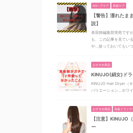
NGヘアケア
美髪ケア
【警告】濡れたまま
説】
美容師編集部突然ですが
も、この記事を見ている
や...放っておいてもいつ
おすすめ商品
KINUJO(絹女
KINUJO Hair Dr
バリエーション...ホワイ
おすすめ商品
高級ドライヤ
【注意】KINUJ
ー