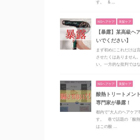
す。 & ...
NGヘアケア
美髪ケア
【暴露】某高級ヘ
いでください】
まず初めにこれだけは言
させたくはありません。
い。一方的な批判ではなく
NGヘアケア
美髪ケア
酸熱トリートメン
専門家が暴露！
都内で“大人のヘアケア
す。 巷で話題の「酸
はこの酸 ...