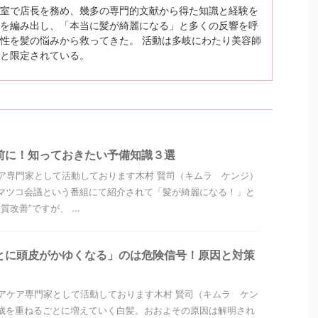
室で店長を務め、幾多の専門的文献から得た知識と経験を
を編み出し、「本当に髪が綺麗になる」と多くの反響を呼
性を髪の悩みから救ってきた。 活動は多岐にわたり美容師
と限定されている。
前に！知っておきたい予備知識３選
ア専門家として活動しております木村 賢司（キムラ ケンジ）
マツコ会議という番組にて紹介されて「髪が綺麗になる！」と
改善”ですが、 ...
とに頭皮がかゆくなる」のは危険信号！原因と対策
アケア専門家として活動しております木村 賢司（キムラ ケン
歳を重ねるごとに増えていく白髪。おおよその原因は解明され