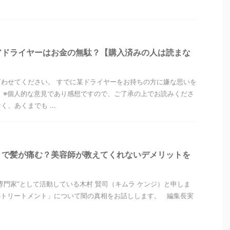
アドライヤーはお金の無駄？【購入済みの人は読まな
わせてください。 すでに某ドライヤーをお持ちの方に嫌な思いを
 ※個人的な意見であり感想ですので、ご了承の上でお読みくださ
、あくまでも ...
トで髪が痛む？美容師が教えてくれないデメリットを
専門家”として活動している木村 賢司（キムラ ケンジ）と申しま
熱トリートメント」について闇の真相をお話しします。 編集長実