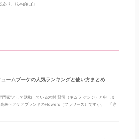
あり、根本的に白 ...
フュームブーケの人気ランキングと使い方まとめ
専門家”として活動している木村 賢司（キムラ ケンジ）と申しま
高級ヘアケアブランドのFlowers（フラワーズ）ですが、 「専