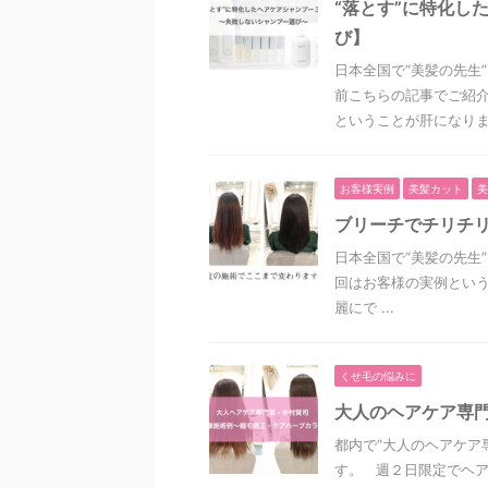
“落とす”に特化し
び】
日本全国で“美髪の先生
前こちらの記事でご紹介
ということが肝になります。
お客様実例
美髪カット
美
ブリーチでチリチ
日本全国で“美髪の先生
回はお客様の実例とい
麗にで ...
くせ毛の悩みに
大人のヘアケア専
都内で“大人のヘアケア
す。 週２日限定でヘ