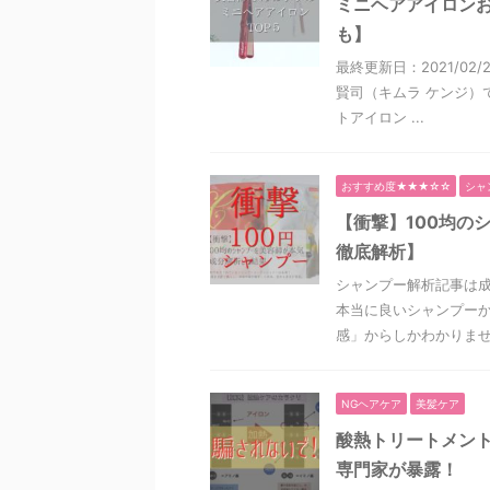
ミニヘアアイロンお
も】
最終更新日：2021/0
賢司（キムラ ケンジ）
トアイロン ...
おすすめ度★★★☆☆
シャ
【衝撃】100均の
徹底解析】
シャンプー解析記事は
本当に良いシャンプーか
感」からしかわかりません
NGヘアケア
美髪ケア
酸熱トリートメン
専門家が暴露！