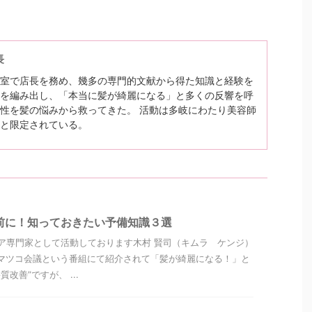
長
室で店長を務め、幾多の専門的文献から得た知識と経験を
を編み出し、「本当に髪が綺麗になる」と多くの反響を呼
性を髪の悩みから救ってきた。 活動は多岐にわたり美容師
と限定されている。
前に！知っておきたい予備知識３選
ア専門家として活動しております木村 賢司（キムラ ケンジ）
マツコ会議という番組にて紹介されて「髪が綺麗になる！」と
改善”ですが、 ...