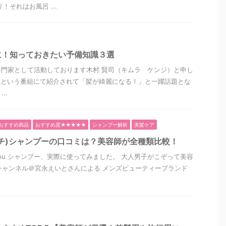
！それはお風呂 ...
に！知っておきたい予備知識３選
門家として活動しております木村 賢司（キムラ ケンジ）と申し
議という番組にて紹介されて「髪が綺麗になる！」と一躍話題とな
..
おすすめ商品
おすすめ度★★★★★
シャンプー解析
美髪ケア
タッチ)シャンプーの口コミは？美容師が全種類比較！
) you シャンプー、実際に使ってみました。 大人男子がこぞって美容
beチャンネル＠宮永えいとさんによる メンズビューティーブランド