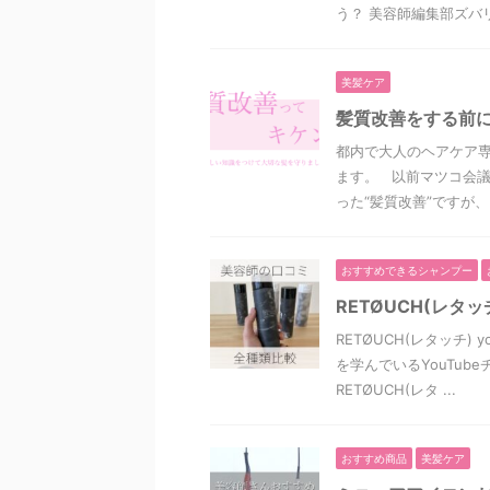
う？ 美容師編集部ズバリ
美髪ケア
髪質改善をする前
都内で大人のヘアケア専
ます。 以前マツコ会
った“髪質改善”ですが、 .
おすすめできるシャンプー
RETØUCH(レ
RETØUCH(レタッチ
を学んでいるYouTu
RETØUCH(レタ ...
おすすめ商品
美髪ケア