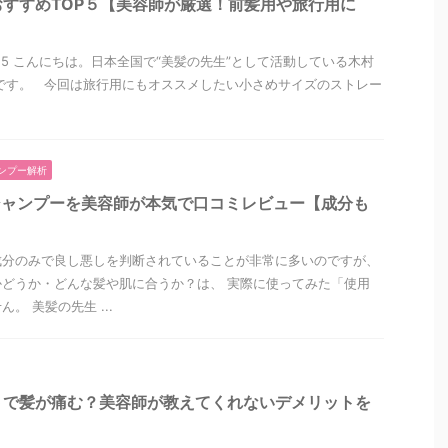
すすめTOP５【美容師が厳選！前髪用や旅行用に
2/25 こんにちは。日本全国で“美髪の先生”として活動している木村
です。 今回は旅行用にもオススメしたい小さめサイズのストレー
ンプー解析
シャンプーを美容師が本気で口コミレビュー【成分も
成分のみで良し悪しを判断されていることが非常に多いのですが、
どうか・どんな髪や肌に合うか？は、 実際に使ってみた「使用
。 美髪の先生 ...
トで髪が痛む？美容師が教えてくれないデメリットを