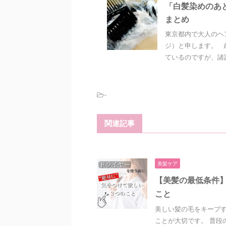
「白髪染めのあ
まとめ
東京都内で大人のヘ
ジ）と申します。 
ているのですが、諸説
-
関連記事
美髪ケア
【美髪の最低条件
こと
美しい髪の毛をキープす
ことが大切です。 普段