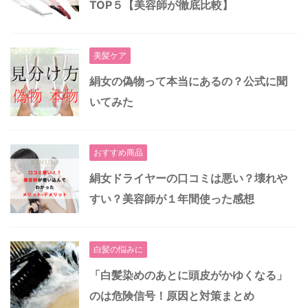
TOP５【美容師が徹底比較】
美髪ケア
絹女の偽物って本当にあるの？公式に聞
いてみた
おすすめ商品
絹女ドライヤーの口コミは悪い？壊れや
すい？美容師が１年間使った感想
白髪の悩みに
「白髪染めのあとに頭皮がかゆくなる」
のは危険信号！原因と対策まとめ