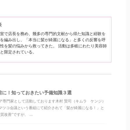
長
室で店長を務め、幾多の専門的文献から得た知識と経験を
を編み出し、「本当に髪が綺麗になる」と多くの反響を呼
性を髪の悩みから救ってきた。 活動は多岐にわたり美容師
と限定されている。
前に！知っておきたい予備知識３選
ア専門家として活動しております木村 賢司（キムラ ケンジ）
マツコ会議という番組にて紹介されて「髪が綺麗になる！」と
改善”ですが、 ...