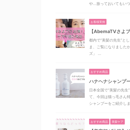
や...放っておいてもいつ
お客様実例
【AbemaTVさ
都内で“美髪の先生”と
ま、ご覧になりましたか
ズ」 ...
おすすめ商品
ハナヘナシャンプ
日本全国で“美髪の先生
て、今回は猫っ毛さん特
シャンプーをご紹介します
おすすめ商品
美髪ケア