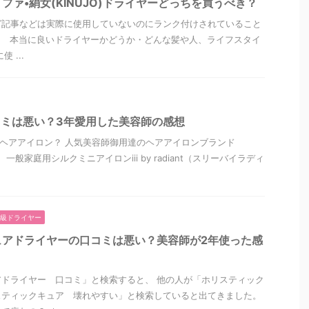
ファ•絹女(KINUJO)ドライヤーどっちを買うべき？
グ記事などは実際に使用していないのにランク付けされていること
、 本当に良いドライヤーかどうか・どんな髪や人、ライフスタイ
 ...
antの口コミは悪い？3年愛用した美容師の感想
tってどんなヘアアイロン？ 人気美容師御用達のヘアアイロンブランド
た、一般家庭用シルクミニアイロンiii by radiant（スリーバイラディ
級ドライヤー
ュアドライヤーの口コミは悪い？美容師が2年使った感
ドライヤー 口コミ」と検索すると、 他の人が「ホリスティック
スティックキュア 壊れやすい」と検索していると出てきました。