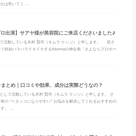
かは乾いてく ...
よプロ出演】サアヤ様が美容院にご来店くださいました♪
して活動している木村 賢司（キムラ ケンジ）と申します。 皆さ
？終始ハラハラドキドキするAbemaの神企画「さよならプロポー
ーまとめ｜口コミや効果、成分は実際どうなの？
”として活動している木村 賢司（キムラ ケンジ）と申します。 さ
有の "ペタンコになりやすい" お悩みを解決してくれるおすすめの
。 ...