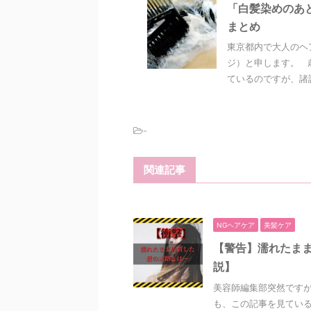
「白髪染めのあ
まとめ
東京都内で大人のヘ
ジ）と申します。 
ているのですが、諸説
-
関連記事
NGヘアケア
美髪ケア
【警告】濡れたまま
説】
美容師編集部突然ですが
も、この記事を見ている