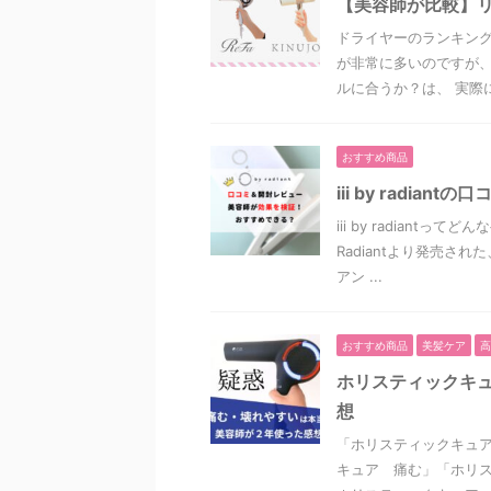
【美容師が比較】リ
ドライヤーのランキン
が非常に多いのですが
ルに合うか？は、 実際に使
おすすめ商品
iii by radi
iii by radian
Radiantより発売され
アン ...
おすすめ商品
美髪ケア
高
ホリスティックキ
想
「ホリスティックキュア
キュア 痛む」「ホリ