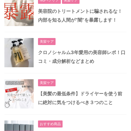
NGヘアケア
美髪ケア
美容院のトリートメントに騙されるな！
内部を知る人間が“闇”を暴露します！
美髪ケア
クロノシャルム3年愛用の美容師レポ！口
コミ・成分解析などまとめ
美髪ケア
【美髪の最低条件】ドライヤーを使う前
に絶対に気をつけるべき３つのこと
おすすめ商品