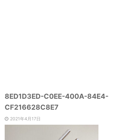
8ED1D3ED-C0EE-400A-84E4-
CF216628C8E7
2021年4月17日