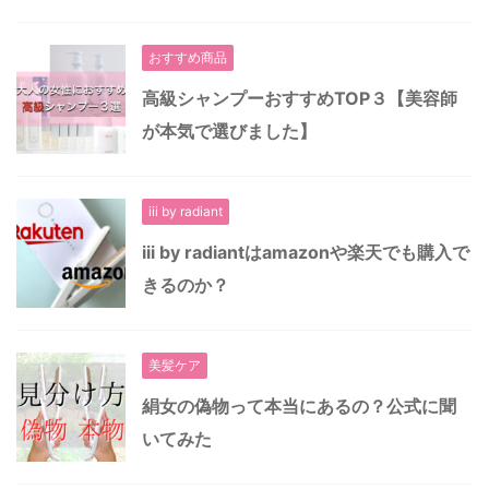
おすすめ商品
高級シャンプーおすすめTOP３【美容師
が本気で選びました】
iii by radiant
iii by radiantはamazonや楽天でも購入で
きるのか？
美髪ケア
絹女の偽物って本当にあるの？公式に聞
いてみた