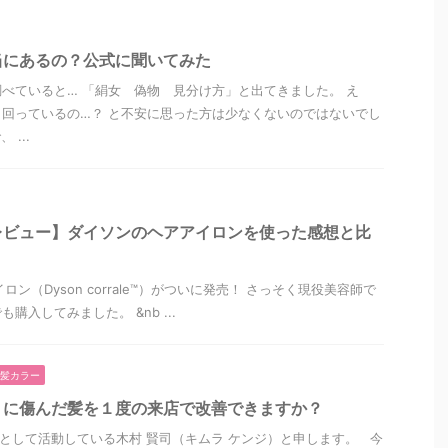
当にあるの？公式に聞いてみた
べていると… 「絹女 偽物 見分け方」と出てきました。 え
回っているの…？ と不安に思った方は少なくないのではないでし
...
レビュー】ダイソンのヘアアイロンを使った感想と比
（Dyson corrale™️）がついに発売！ さっそく現役美容師で
購入してみました。 &nb ...
髪カラー
リに傷んだ髪を１度の来店で改善できますか？
”として活動している木村 賢司（キムラ ケンジ）と申します。 今