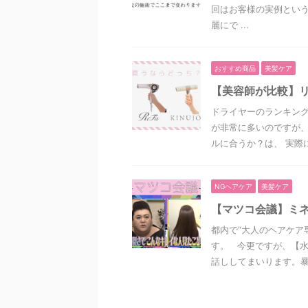
回はお客様の実例とい
麗にで ...
おすすめ商品
美髪ケア
【美容師が比較】リ
ドライヤーのランキン
が非常に多いのですが
ルに合うか？は、 実際に使
NGヘアケア
美髪ケア
【マツコ会議】ミ
都内で“大人のヘアケア
す。 今更ですが、【
話ししてまいります。暴 .