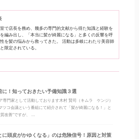
長
室で店長を務め、幾多の専門的文献から得た知識と経験を
を編み出し、「本当に髪が綺麗になる」と多くの反響を呼
性を髪の悩みから救ってきた。 活動は多岐にわたり美容師
と限定されている。
前に！知っておきたい予備知識３選
ア専門家として活動しております木村 賢司（キムラ ケンジ）
マツコ会議という番組にて紹介されて「髪が綺麗になる！」と
改善”ですが、 ...
とに頭皮がかゆくなる」のは危険信号！原因と対策