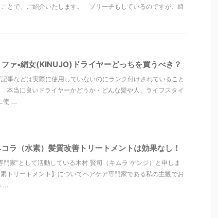
うことで、ご紹介いたします。 ブリーチもしているのですが、綺
ファ•絹女(KINUJO)ドライヤーどっちを買うべき？
グ記事などは実際に使用していないのにランク付けされていること
、 本当に良いドライヤーかどうか・どんな髪や人、ライフスタイ
 ...
ネコラ（水素）髪質改善トリートメントは効果なし！
専門家”として活動している木村 賢司（キムラ ケンジ）と申しま
水素トリートメント】についてヘアケア専門家である私の主観でお
..