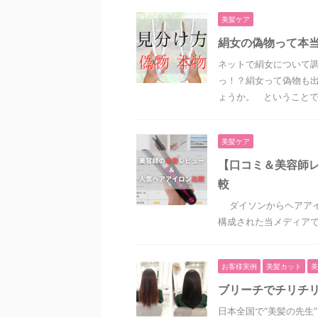
美髪ケア
絹女の偽物って本
ネットで絹女について調
っ！？絹女って偽物も出
ょうか。 ということで、 
美髪ケア
【口コミ＆美容師
較
ダイソンからヘアアイロン
構成された当メディアでも
お客様実例
美髪カット
美
ブリーチでチリチ
日本全国で“美髪の先生