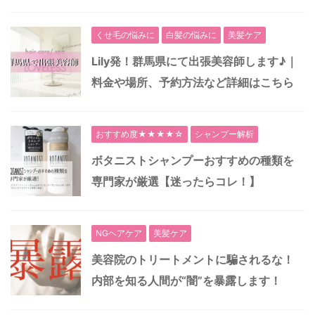
くせ毛の悩みに
白髪の悩みに
美髪ケア
Lily発！群馬県にて出張美容師します♪｜
料金や場所、予約方法など詳細はこちら
おすすめ度★★★★☆
シャンプー解析
ボタニストシャンプーおすすめの種類を
専門家が厳選【迷ったらコレ！】
NGヘアケア
美髪ケア
美容院のトリートメントに騙されるな！
内部を知る人間が“闇”を暴露します！