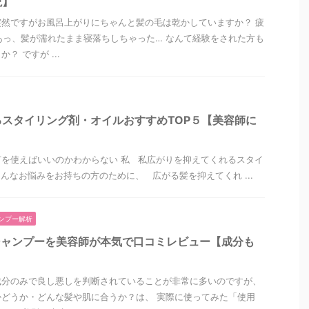
説】
然ですがお風呂上がりにちゃんと髪の毛は乾かしていますか？ 疲
あっ、髪が濡れたまま寝落ちしちゃった… なんて経験をされた方も
？ ですが ...
スタイリング剤・オイルおすすめTOP５【美容師に
を使えばいいのかわからない 私 私広がりを抑えてくれるスタイ
んなお悩みをお持ちの方のために、 広がる髪を抑えてくれ ...
ンプー解析
シャンプーを美容師が本気で口コミレビュー【成分も
成分のみで良し悪しを判断されていることが非常に多いのですが、
どうか・どんな髪や肌に合うか？は、 実際に使ってみた「使用