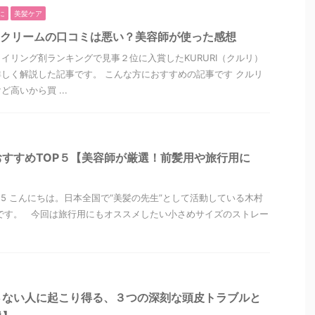
に
美髪ケア
ケアクリームの口コミは悪い？美容師が使った感想
イリング剤ランキングで見事２位に入賞したKURURI（クルリ）
しく解説した記事です。 こんな方におすすめの記事です クルリ
高いから買 ...
すすめTOP５【美容師が厳選！前髪用や旅行用に
2/25 こんにちは。日本全国で“美髪の先生”として活動している木村
です。 今回は旅行用にもオススメしたい小さめサイズのストレー
さない人に起こり得る、３つの深刻な頭皮トラブルと