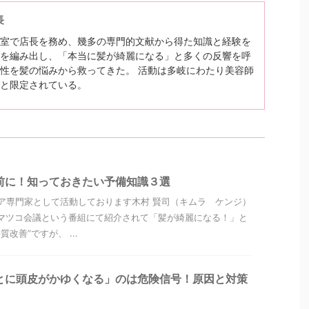
長
室で店長を務め、幾多の専門的文献から得た知識と経験を
を編み出し、「本当に髪が綺麗になる」と多くの反響を呼
性を髪の悩みから救ってきた。 活動は多岐にわたり美容師
と限定されている。
前に！知っておきたい予備知識３選
ア専門家として活動しております木村 賢司（キムラ ケンジ）
マツコ会議という番組にて紹介されて「髪が綺麗になる！」と
改善”ですが、 ...
とに頭皮がかゆくなる」のは危険信号！原因と対策