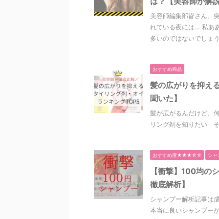
は？【美容師が解
美容師編集部皆さん、突
れている夜には… 私あ
多いのではないでしょうか
おすすめ商品
髪の広がりを抑える
聞いた】
髪が広がるんだけど、何
リング剤を知りたい そ
おすすめ度★★★☆☆
シャ
【衝撃】100均の
徹底解析】
シャンプー解析記事は
本当に良いシャンプーか