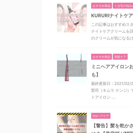
おすすめ商品
くせ毛の悩み
KURURIナイト
この記事はおすすめスタ
ナイトケアクリームを詳
のクリームが気になるけど
おすすめ商品
美髪ケア
ミニヘアアイロンお
も】
最終更新日：2021/0
賢司（キムラ ケンジ）
トアイロン ...
NGヘアケア
【警告】髪を乾か